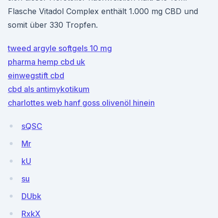
Flasche Vitadol Complex enthält 1.000 mg CBD und
somit über 330 Tropfen.
tweed argyle softgels 10 mg
pharma hemp cbd uk
einwegstift cbd
cbd als antimykotikum
charlottes web hanf goss olivenöl hinein
sQSC
Mr
kU
su
DUbk
RxkX