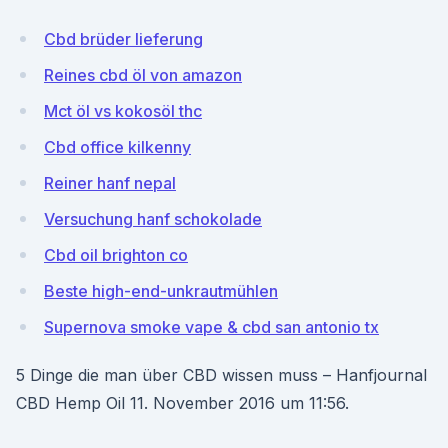
Cbd brüder lieferung
Reines cbd öl von amazon
Mct öl vs kokosöl thc
Cbd office kilkenny
Reiner hanf nepal
Versuchung hanf schokolade
Cbd oil brighton co
Beste high-end-unkrautmühlen
Supernova smoke vape & cbd san antonio tx
5 Dinge die man über CBD wissen muss – Hanfjournal
CBD Hemp Oil 11. November 2016 um 11:56.