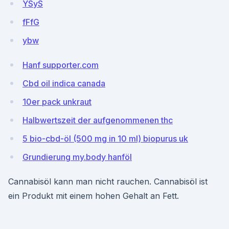
YSyS
fFfG
ybw
Hanf supporter.com
Cbd oil indica canada
10er pack unkraut
Halbwertszeit der aufgenommenen thc
5 bio-cbd-öl (500 mg in 10 ml) biopurus uk
Grundierung my.body hanföl
Cannabisöl kann man nicht rauchen. Cannabisöl ist
ein Produkt mit einem hohen Gehalt an Fett.