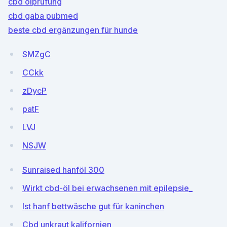
cbd ölprüfung
cbd gaba pubmed
beste cbd ergänzungen für hunde
SMZgC
CCkk
zDycP
patF
LVJ
NSJW
Sunraised hanföl 300
Wirkt cbd-öl bei erwachsenen mit epilepsie_
Ist hanf bettwäsche gut für kaninchen
Cbd unkraut kalifornien